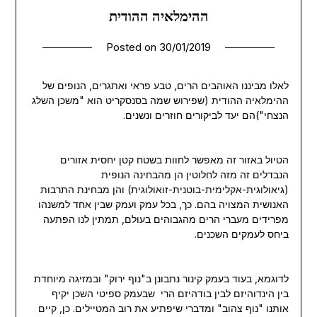
ההימלאיה ההודית
Posted on
30/01/2019
לאלו מביננו האוהבים הרים, טבע פראי ואתגרים, הנופים של
ההימלאיה ההודית (שפירוש שמה בסנסקריט הוא "משכן השלג
הנצחי")הם יעד לביקורים חוזרים ונשנים.
הטיול באזור זה מאפשר לחוות בשטח קטן יחסית אזורים
הנבדלים זה מזה לחלוטין הן מהבחינה הנופית
(גיאולוגית-אקלימית-בוטנית-זואולוגית) והן מבחינת התרבות
האנושית המצויה בהם. כך, בכל עמק ועמק שבין אחד למשנהו
מפרידים מעברי הרים מהגבוהים בעולם, תמתין לנו הפתעה
ביחס לעמקים השכנים.
לדוגמא, בעוד בעמק קינור נתבונן ב"נוף ירוק" ובמזיגה מיוחדת
בין הינדוהיזם לבין בודהיזם הרי שבעמק ספיטי השכן יקיף
אותנו "נוף צהוב" ומדברי שיפתיע את רוב המטיילים. כן, קיים