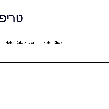
Ski
t
טריפו
conten
Hotel Data Saver
Hotel Click